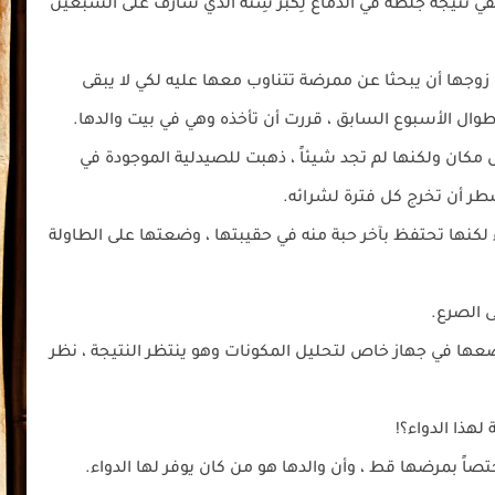
صفي نتيجة جلطة في الدماغ لِكَبَر سِنّه الذي شارف على السبعين
وجها أن يبحثا عن ممرضة تتناوب معها عليه لكي لا يبقى
له طوال الأسبوع السابق ، قررت أن تأخذه وهي في بيت والدها.
 مكان ولكنها لم تجد شيئاً ، ذهبت للصيدلية الموجودة في
ضطر أن تخرج كل فترة لشرائه.
ء لكنها تحتفظ بآخر حبة منه في حقيبتها ، وضعتها على الطاولة
 الصرع.
وضعها في جهاز خاص لتحليل المكونات وهو ينتظر النتيجة ، نظر
هذا الدواء؟!
ختصاً بمرضها قط ، وأن والدها هو من كان يوفر لها الدواء.