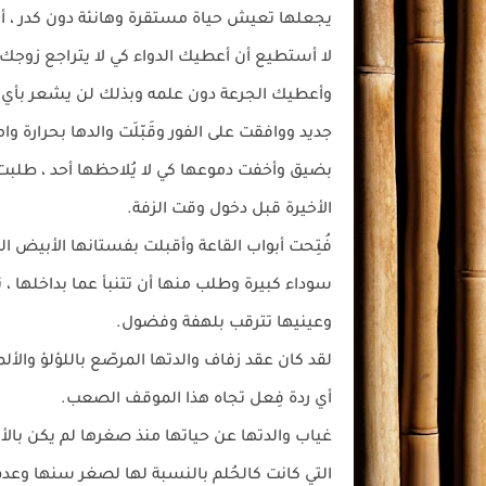
يجعلها تعيش حياة مستقرة وهانئة دون كدر ، أ
لا أستطيع أن أعطيك الدواء كي لا يتراجع زوجك
وأعطيك الجرعة دون علمه وبذلك لن يشعر بأي 
جديد ووافقت على الفور وقَبّلَت والدها بحرارة
بضيق وأخفت دموعها كي لا يُلاحظها أحد ، طلب
الأخيرة قبل دخول وقت الزفة.
فُتِحت أبواب القاعة وأقبلت بفستانها الأبيض ال
سوداء كبيرة وطلب منها أن تتنبأ عما بداخلها ، ت
وعينيها تترقب بلهفة وفضول.
لقد كان عقد زفاف والدتها المرصّع باللؤلؤ والأ
أي ردة فِعل تجاه هذا الموقف الصعب.
غياب والدتها عن حياتها منذ صغرها لم يكن بال
التي كانت كالحُلم بالنسبة لها لصغر سنها وعدم