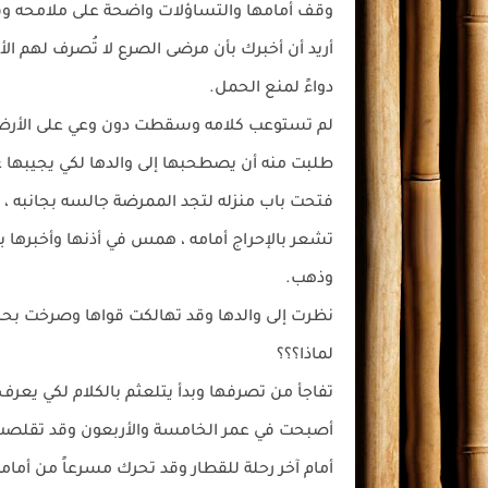
وقف أمامها والتساؤلات واضحة على ملامحه وق
أريد أن أخبرك بأن مرضى الصرع لا تُصرف لهم ال
دواءً لمنع الحمل.
لم تستوعب كلامه وسقطت دون وعي على الأرض ل
طلبت منه أن يصطحبها إلى والدها لكي يجيبها ع
فتحت باب منزله لتجد الممرضة جالسه بجانبه ، 
تشعر بالإحراج أمامه ، همس في أذنها وأخبرها ب
وذهب.
نظرت إلى والدها وقد تهالكت قواها وصرخت بحر
لماذا؟؟؟
تفاجأ من تصرفها وبدأ يتلعثم بالكلام لكي يعر
أصبحت في عمر الخامسة والأربعون وقد تقلصت 
أمام آخر رحلة للقطار وقد تحرك مسرعاً من أمام