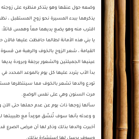
وضعه حول عنقها وهو يتذكر منظره على زوجته ا
يذكرهما ببدء المسيرة نحو زوج المستقبل ، نظر
اقترب منه وهو يضع يديهما معاً وهمس قائلاً:
يا بني هذه الأمانة لطالما حافظت عليها فالآن
القيامة ، شعر الزوج بالخوف والرهبة من قسوة
عينيها الجميلتين والشعور برجفة وبرودة يديها ب
بدأ الأب يتردد عليها كل يوم بالموعد المحدد في
تودع والدها تشعر بالخوف مما سينتظرها مستقب
مرت السنون وهي على نفس الوضع.
سألها زوجها ذات يوم عن عدم حملها حتى الآن وق
و وعدته بأنها سوف تُنسِّق موعِداً مع طبيبتها 
أخبرت والدها بذلك وذكر لها أن مرضى الصرع قد 
وسوف يرسل لها استشارة بذلك.