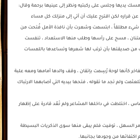
مسك يديها وجلس على ركبتيه ونظر إلى عينيها برحمة وقال:
 عن قراره لكن اقترح عليك أن آتي إلى منزلك كل مساء
شيء مطلقاً ، ابتسمت وشعرت بأن نافذة الأمل فُتحت من
 وامتنان ، مسح على رأسها وطلب منها الاستعداد ، تنفست
ت من صديقتها بأن ترتب لها شعرها وتساعدها باللمسات
فاخر كأنها لوحة رُسِمت بإتقان ، وقف والدها أمامها ومعه علبة
لعثمت ولم تجد ما تقوله ، فتحها بيديه التي أصابهما الارتباك
لماس ، اختلطت في داخلها المشاعر ولم تَعُد قادرة على إظهار
أمر السهل ، توفيت فلم يبقى منها سوى الذكريات البسيطة
 اكتفائها من وجودها بجانبها.