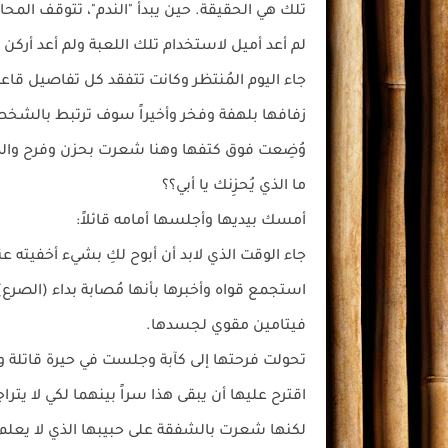
تلك هي الحقيقة. حين يبدأ "الندم"، تتوقف المح
لم أعد أميل لاستخدام تلك اللعبة ولم أعد أركن إ
جاء اليوم المُنتظر وكانت تتفقد كل تفاصيل قاعت
زفافها بلهفة وفخر وأخيراً سوف ترتبط بالشخص
وُضِعت فوق كتفها وهنا شعرت بحزن وفرح والده
ما الذي يُحزِنك يا أبي؟؟
أمسك بيديها وأجلسها أمامه قائلاً:
جاء الوقت الذي لابد أن أبوح لكِ بشيء أخفيته 
استجمع قواه وأخبرها بأنها مُصابة بداء (الصرع
فيتامين مقوي لجسدها.
تحولت فرحتها إلى كآبة وجلست في حيرة قاتلة ونظ
اقترح عليها أن يبقى هذا سراً بينهما لكي لا يتر
لكنها شعرت بالشفقة على حبيبها الذي لا يعلم 