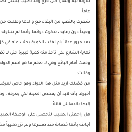
تُلازِمه ليلاً ونهاراً حتى خرج وقد أُصيب بشلل ن
عاماً.
شعرت بالتعب من البقاء مع والدها وطلبت من ز
وحيداً دون رعاية ، تذكرت دوائها وأنها لم تتناو
بعد مرور عدة أيام نفذت الكمية بحثت عنه في كل
نهاية الشارع لكي تأخذ منه كمية كبيرة حتى لا ت
وقفت أمام البائع وهي لا تعلم ما هو اسم الدوا
وقالت:
من فضلك أريد مثل هذا الدواء وهو خاص لمرضى
أخبرها بأنه لابد أن يفحص العينة لكي يعرفه ، 
إليها باندهاش قائلاً:
هل راجعتي الطبيب لتحصلي على الوصفة الطبية ل
أجابته بأنها مُصابة منذ صغرها ولم تزر طبيباً م