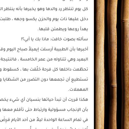
كل يوم تنتظر رد والدها وهو يخبرها بأنه ينتظر الر
دخل عليها ذات يوم والحزن يكسو وجهه ، طلبت
يهدأ روعها ويطمئن قلبها.
سألته بصوت خافت: ماذا بك يا أبي؟!
أخبرها بأن الطبيبة أرسلت إيميلاً صباح اليوم و
البعيد وهي تتناوله من عمر الخامسة ، فالنتيجة أنه
تحطّمت داخلها كل فرحة حَلُمَت بها ، كسقوط وعا
تستطيع أن تجمعها دون التضرر من الشظايا وا
المهملات.
هكذا قررت أن تبدأ حياتها بنسيان أي شيء يخص
بأن الإنجاب مسؤولية وارتباط حتى تأقلم معها 
في تمام الساعة الواحدة ليلاً من أحد الأيام مَر