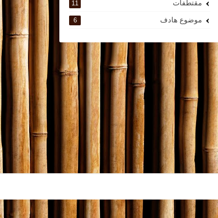
مقتطفات
11
موضوع هادف
6